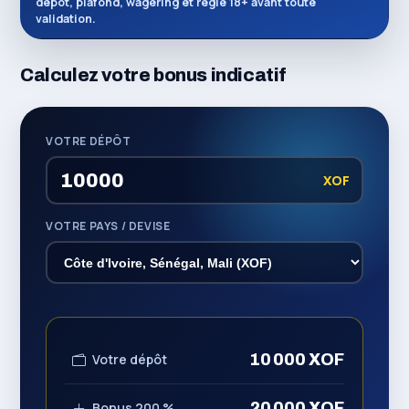
dépôt, plafond, wagering et règle 18+ avant toute
validation.
Calculez votre bonus indicatif
VOTRE DÉPÔT
XOF
VOTRE PAYS / DEVISE
Votre dépôt
10 000 XOF
Bonus 200 %
20 000 XOF