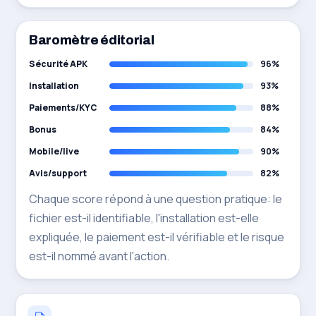
Baromètre éditorial
Sécurité APK
96%
Installation
93%
Paiements/KYC
88%
Bonus
84%
Mobile/live
90%
Avis/support
82%
Chaque score répond à une question pratique: le
fichier est-il identifiable, l'installation est-elle
expliquée, le paiement est-il vérifiable et le risque
est-il nommé avant l'action.