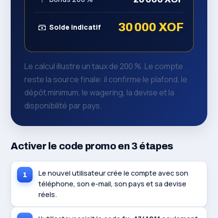
30 000 XOF
Solde indicatif
Le calcul illustre un taux de 200 %. Le compte
reste la source finale: il confirme le plafond, le
dépôt minimum, le wagering, la devise et la
disponibilité par pays.
Activer le code promo en 3 étapes
Le nouvel utilisateur crée le compte avec son
téléphone, son e-mail, son pays et sa devise
réels.