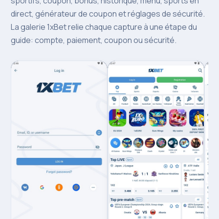
sportifs, coupon, bonus, historique, menu, sports en
direct, générateur de coupon et réglages de sécurité.
La galerie 1xBet relie chaque capture à une étape du
guide: compte, paiement, coupon ou sécurité.