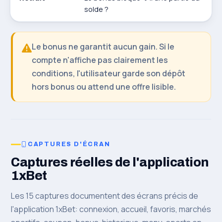
solde ?
Le bonus ne garantit aucun gain. Si le
compte n'affiche pas clairement les
conditions, l'utilisateur garde son dépôt
hors bonus ou attend une offre lisible.
CAPTURES D'ÉCRAN
Captures réelles de l'application
1xBet
Les 15 captures documentent des écrans précis de
l'application 1xBet: connexion, accueil, favoris, marchés