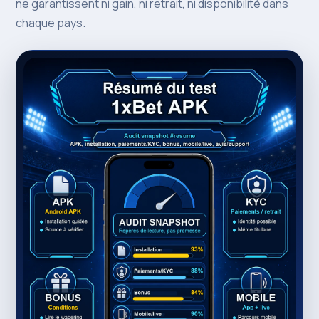
ne garantissent ni gain, ni retrait, ni disponibilité dans
chaque pays.