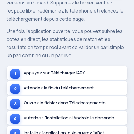
versions au hasard. Supprimez le fichier, vérifiez
l'espace libre, redémarrez le téléphone et relancez le
téléchargement depuis cette page.
Une fois l'application ouverte, vous pouvez suivre les
cotes en direct, les statistiques de match et les
résultats en temps réel avant de valider un pari simple,
un pari combiné ou un pari live.
Appuyez sur Télécharger l'APK.
Attendez la fin du téléchargement.
Ouvrez le fichier dans Téléchargements.
Autorisez l'installation si Android le demande.
Installez l'application, puis ouvrez 1xBet.