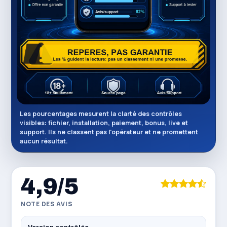
Les pourcentages mesurent la clarté des contrôles
visibles: fichier, installation, paiement, bonus, live et
support. Ils ne classent pas l'opérateur et ne promettent
aucun résultat.
4,9
/5
NOTE DES AVIS