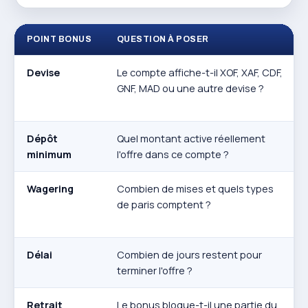
POINT BONUS
QUESTION À POSER
Devise
Le compte affiche-t-il XOF, XAF, CDF,
GNF, MAD ou une autre devise ?
Dépôt
Quel montant active réellement
minimum
l'offre dans ce compte ?
Wagering
Combien de mises et quels types
de paris comptent ?
Délai
Combien de jours restent pour
terminer l'offre ?
Retrait
Le bonus bloque-t-il une partie du